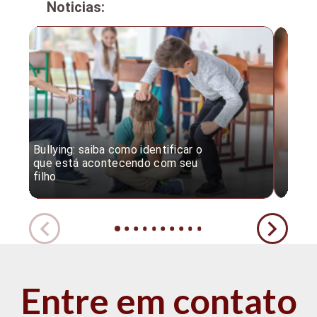
Noticias:
Bullying: saiba como identificar o
Desc
que está acontecendo com seu
desv
filho
expe
Entre em contato