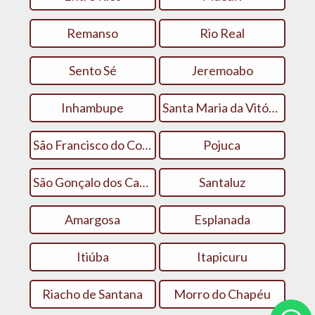
Remanso
Rio Real
Sento Sé
Jeremoabo
Inhambupe
Santa Maria da Vitória
São Francisco do Conde
Pojuca
São Gonçalo dos Campos
Santaluz
Amargosa
Esplanada
Itiúba
Itapicuru
Riacho de Santana
Morro do Chapéu