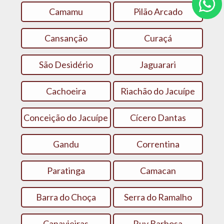
Camamu
Pilão Arcado
Cansanção
Curaçá
São Desidério
Jaguarari
Cachoeira
Riachão do Jacuípe
Conceição do Jacuípe
Cícero Dantas
Gandu
Correntina
Paratinga
Camacan
Barra do Choça
Serra do Ramalho
Canavieiras
Ruy Barbosa