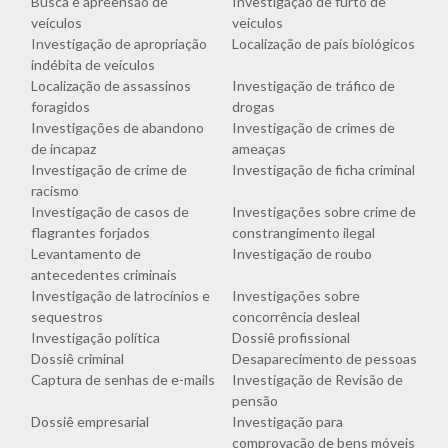
Busca e apreensão de
Investigação de furto de
veículos
veículos
Investigação de apropriação
Localização de pais biológicos
indébita de veículos
Localização de assassinos
Investigação de tráfico de
foragidos
drogas
Investigações de abandono
Investigação de crimes de
de incapaz
ameaças
Investigação de crime de
Investigação de ficha criminal
racismo
Investigação de casos de
Investigações sobre crime de
flagrantes forjados
constrangimento ilegal
Levantamento de
Investigação de roubo
antecedentes criminais
Investigação de latrocínios e
Investigações sobre
sequestros
concorrência desleal
Investigação política
Dossiê profissional
Dossiê criminal
Desaparecimento de pessoas
Captura de senhas de e-mails
Investigação de Revisão de
pensão
Dossiê empresarial
Investigação para
comprovação de bens móveis