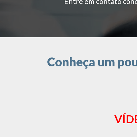
Entre em contato conos
Conheça um pouc
VÍD