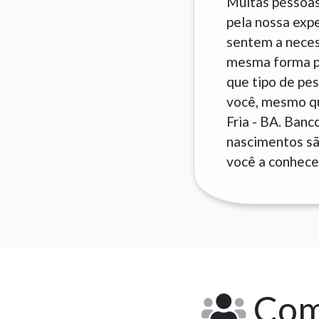
Muitas pessoas
pela nossa exp
sentem a neces
mesma forma pa
que tipo de pes
você, mesmo qu
Fria - BA. Ban
nascimentos são
você a conhecer
Como