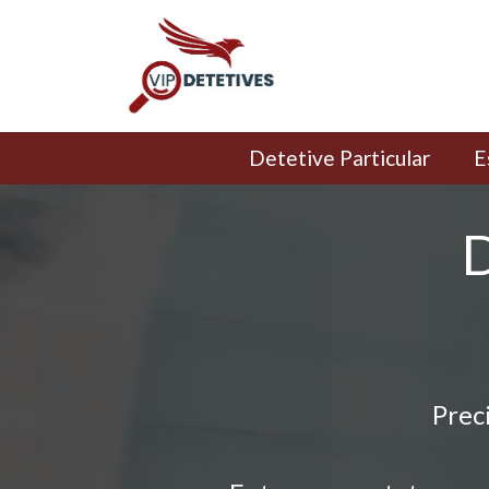
Detetive Particular
E
D
Prec