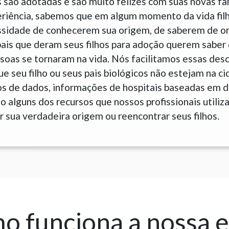
 são adotadas e são muito felizes com suas novas fam
eriência, sabemos que em algum momento da vida fil
sidade de conhecerem sua origem, de saberem de o
is que deram seus filhos para adoção querem saber 
soas se tornaram na vida. Nós facilitamos essas des
e seu filho ou seus pais biológicos não estejam na c
cos de dados, informações de hospitais baseadas em 
 alguns dos recursos que nossos profissionais utiliz
 sua verdadeira origem ou reencontrar seus filhos.
 funciona a nossa 