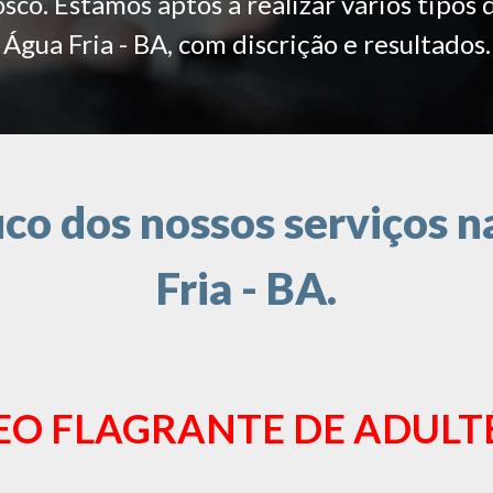
co. Estamos aptos a realizar vários tipos 
Água Fria - BA, com discrição e resultados.
o dos nossos serviços n
Fria - BA.
EO FLAGRANTE DE ADULT