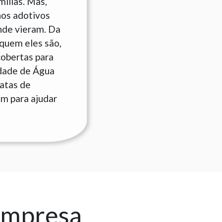
ílias. Mas,
hos adotivos
nde vieram. Da
quem eles são,
cobertas para
idade de Água
datas de
am para ajudar
empresa