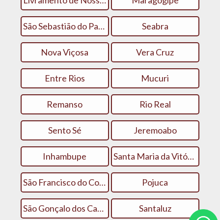
Livramento de Nossa Senhora
Maragogipe
São Sebastião do Passé
Seabra
Nova Viçosa
Vera Cruz
Entre Rios
Mucuri
Remanso
Rio Real
Sento Sé
Jeremoabo
Inhambupe
Santa Maria da Vitória
São Francisco do Conde
Pojuca
São Gonçalo dos Campos
Santaluz