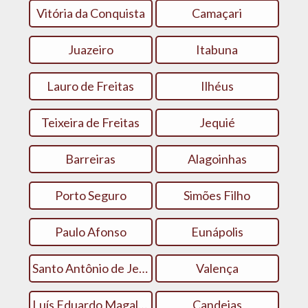
Vitória da Conquista
Camaçari
Juazeiro
Itabuna
Lauro de Freitas
Ilhéus
Teixeira de Freitas
Jequié
Barreiras
Alagoinhas
Porto Seguro
Simões Filho
Paulo Afonso
Eunápolis
Santo Antônio de Jesus
Valença
Luís Eduardo Magalhães
Candeias