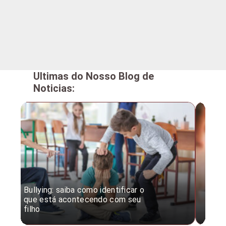
Ultimas do Nosso Blog de
Noticias:
Bullying: saiba como identificar o
Desc
que está acontecendo com seu
desv
filho
expe