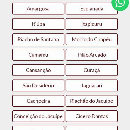
Amargosa
Esplanada
Itiúba
Itapicuru
Riacho de Santana
Morro do Chapéu
Camamu
Pilão Arcado
Cansanção
Curaçá
São Desidério
Jaguarari
Cachoeira
Riachão do Jacuípe
Conceição do Jacuípe
Cícero Dantas