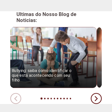
Ultimas do Nosso Blog de
Noticias:
Bullying: saiba como identificar o
Desc
que está acontecendo com seu
desv
filho
expe