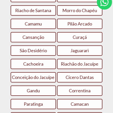
Riacho de Santana
Morro do Chapéu
Camamu
Pilão Arcado
Cansanção
Curaçá
São Desidério
Jaguarari
Cachoeira
Riachão do Jacuípe
Conceição do Jacuípe
Cícero Dantas
Gandu
Correntina
Paratinga
Camacan