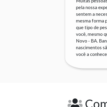
Muitas pessoas
pela nossa exp
sentem a neces
mesma forma pa
que tipo de pes
você, mesmo qu
Novo - BA. Ban
nascimentos são
você a conhecer
Como