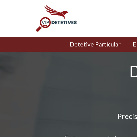
Detetive Particular
E
D
Preci