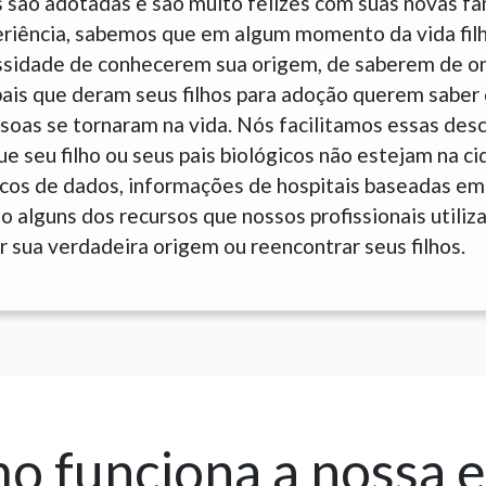
 são adotadas e são muito felizes com suas novas fam
eriência, sabemos que em algum momento da vida fil
sidade de conhecerem sua origem, de saberem de o
is que deram seus filhos para adoção querem saber 
soas se tornaram na vida. Nós facilitamos essas des
e seu filho ou seus pais biológicos não estejam na c
cos de dados, informações de hospitais baseadas em
 alguns dos recursos que nossos profissionais utiliz
 sua verdadeira origem ou reencontrar seus filhos.
 funciona a nossa 