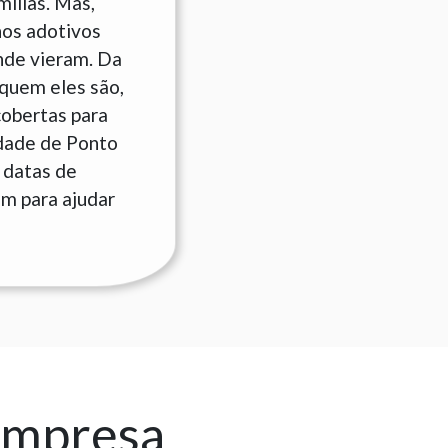
ílias. Mas,
hos adotivos
nde vieram. Da
quem eles são,
cobertas para
idade de Ponto
 datas de
am para ajudar
empresa