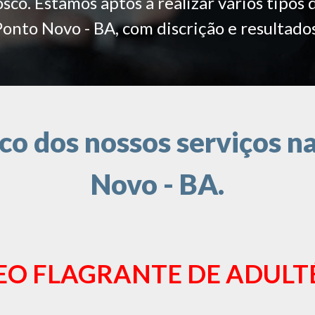
co. Estamos aptos a realizar vários tipos 
Ponto Novo - BA, com discrição e resultados
o dos nossos serviços na
Novo - BA.
EO FLAGRANTE DE ADULT