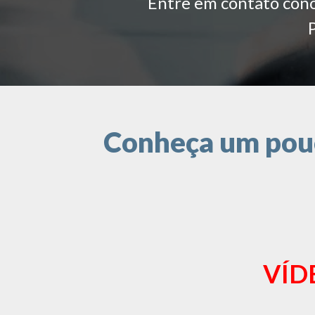
Entre em contato conos
Conheça um pouc
VÍD