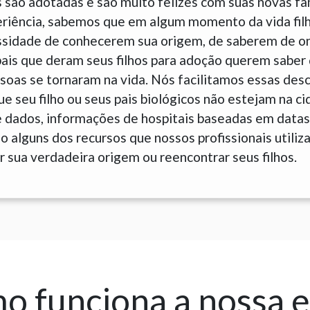
 são adotadas e são muito felizes com suas novas fam
eriência, sabemos que em algum momento da vida fil
sidade de conhecerem sua origem, de saberem de o
is que deram seus filhos para adoção querem saber 
soas se tornaram na vida. Nós facilitamos essas des
 seu filho ou seus pais biológicos não estejam na c
e dados, informações de hospitais baseadas em datas
 alguns dos recursos que nossos profissionais utiliz
 sua verdadeira origem ou reencontrar seus filhos.
 funciona a nossa 