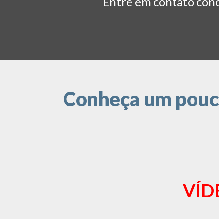
Entre em contato conos
Conheça um pouco 
VÍD