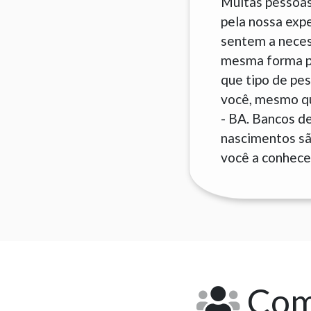
Muitas pessoas
pela nossa exp
sentem a neces
mesma forma pa
que tipo de pes
você, mesmo que
- BA. Bancos d
nascimentos são
você a conhecer
Como