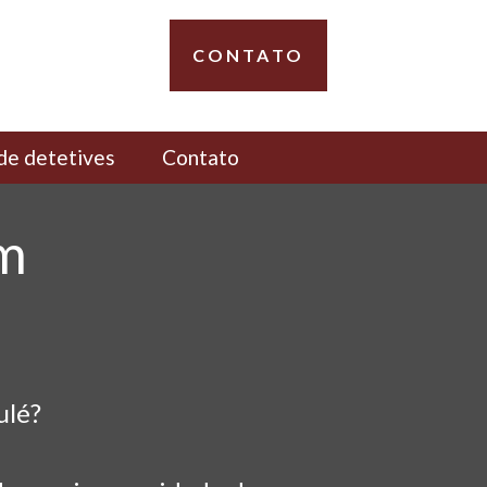
CONTATO
de detetives
Contato
em
ulé?