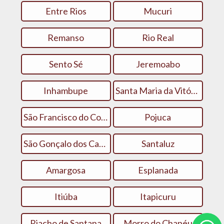
Entre Rios
Mucuri
Remanso
Rio Real
Sento Sé
Jeremoabo
Inhambupe
Santa Maria da Vitória
São Francisco do Conde
Pojuca
São Gonçalo dos Campos
Santaluz
Amargosa
Esplanada
Itiúba
Itapicuru
Riacho de Santana
Morro do Chapéu