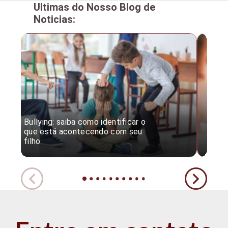
Ultimas do Nosso Blog de
Noticias:
Bullying: saiba como identificar o
Desc
que está acontecendo com seu
desv
filho
expe