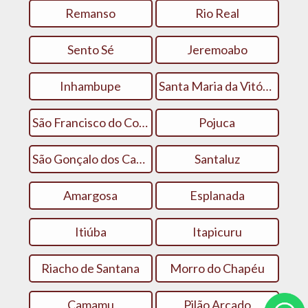
Remanso
Rio Real
Sento Sé
Jeremoabo
Inhambupe
Santa Maria da Vitória
São Francisco do Conde
Pojuca
São Gonçalo dos Campos
Santaluz
Amargosa
Esplanada
Itiúba
Itapicuru
Riacho de Santana
Morro do Chapéu
Camamu
Pilão Arcado