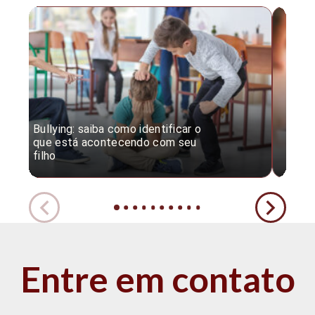
Bullying: saiba como identificar o
Desc
que está acontecendo com seu
desv
filho
expe
Entre em contato