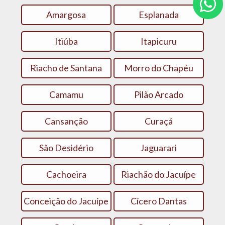
Amargosa
Esplanada
Itiúba
Itapicuru
Riacho de Santana
Morro do Chapéu
Camamu
Pilão Arcado
Cansanção
Curaçá
São Desidério
Jaguarari
Cachoeira
Riachão do Jacuípe
Conceição do Jacuípe
Cícero Dantas