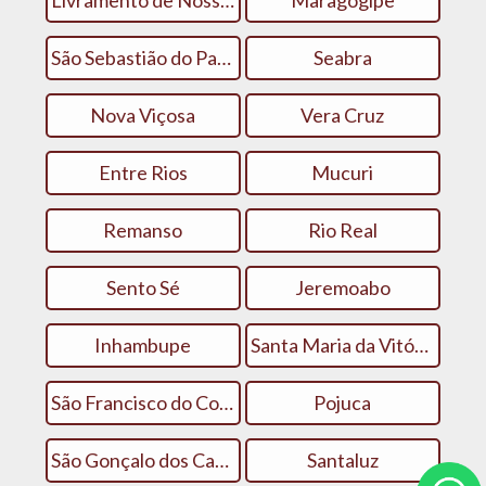
Livramento de Nossa Senhora
Maragogipe
São Sebastião do Passé
Seabra
Nova Viçosa
Vera Cruz
Entre Rios
Mucuri
Remanso
Rio Real
Sento Sé
Jeremoabo
Inhambupe
Santa Maria da Vitória
São Francisco do Conde
Pojuca
São Gonçalo dos Campos
Santaluz