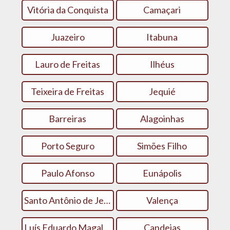
Vitória da Conquista
Camaçari
Juazeiro
Itabuna
Lauro de Freitas
Ilhéus
Teixeira de Freitas
Jequié
Barreiras
Alagoinhas
Porto Seguro
Simões Filho
Paulo Afonso
Eunápolis
Santo Antônio de Jesus
Valença
Luís Eduardo Magalhães
Candeias