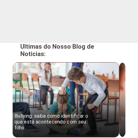
Ultimas do Nosso Blog de
Noticias:
Bullying: saiba como identificar o
Desc
que está acontecendo com seu
desv
filho
expe