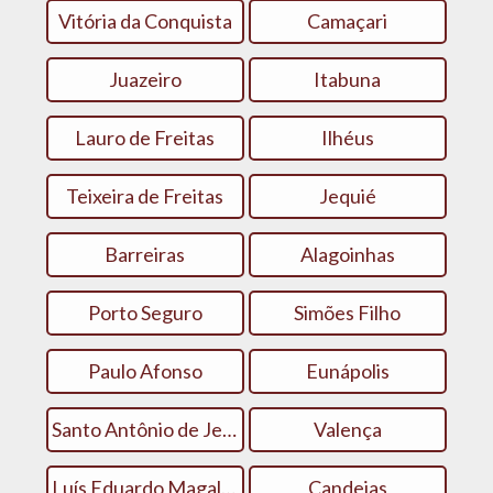
Vitória da Conquista
Camaçari
Juazeiro
Itabuna
Lauro de Freitas
Ilhéus
Teixeira de Freitas
Jequié
Barreiras
Alagoinhas
Porto Seguro
Simões Filho
Paulo Afonso
Eunápolis
Santo Antônio de Jesus
Valença
Luís Eduardo Magalhães
Candeias