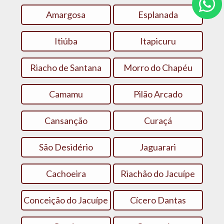
Amargosa
Esplanada
Itiúba
Itapicuru
Riacho de Santana
Morro do Chapéu
Camamu
Pilão Arcado
Cansanção
Curaçá
São Desidério
Jaguarari
Cachoeira
Riachão do Jacuípe
Conceição do Jacuípe
Cícero Dantas