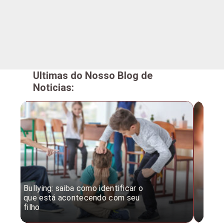
Ultimas do Nosso Blog de
Noticias:
Bullying: saiba como identificar o
Desc
que está acontecendo com seu
desv
filho
expe