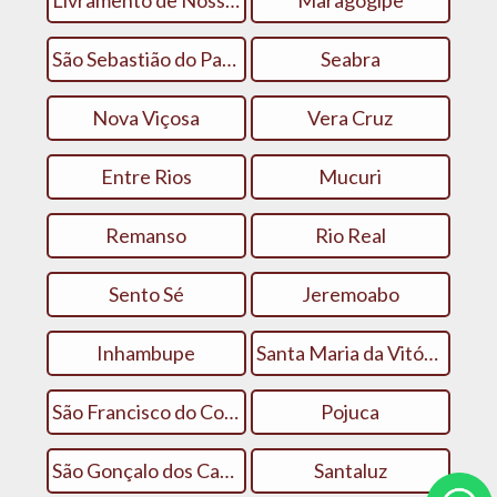
Livramento de Nossa Senhora
Maragogipe
São Sebastião do Passé
Seabra
Nova Viçosa
Vera Cruz
Entre Rios
Mucuri
Remanso
Rio Real
Sento Sé
Jeremoabo
Inhambupe
Santa Maria da Vitória
São Francisco do Conde
Pojuca
São Gonçalo dos Campos
Santaluz