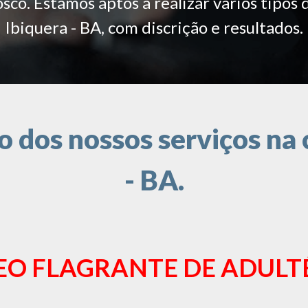
co. Estamos aptos a realizar vários tipos 
Ibiquera - BA, com discrição e resultados.
dos nossos serviços na 
- BA.
EO FLAGRANTE DE ADULT