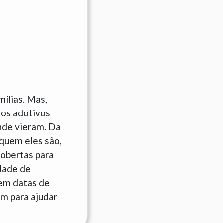
ílias. Mas,
hos adotivos
nde vieram. Da
quem eles são,
cobertas para
idade de
 em datas de
am para ajudar