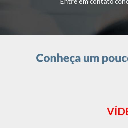
Entre em contato conos
Conheça um pouco 
VÍD