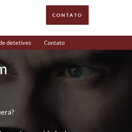
CONTATO
de detetives
Contato
em
uera?