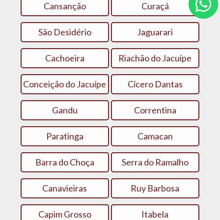
Cansanção
Curaçá
São Desidério
Jaguarari
Cachoeira
Riachão do Jacuípe
Conceição do Jacuípe
Cícero Dantas
Gandu
Correntina
Paratinga
Camacan
Barra do Choça
Serra do Ramalho
Canavieiras
Ruy Barbosa
Capim Grosso
Itabela