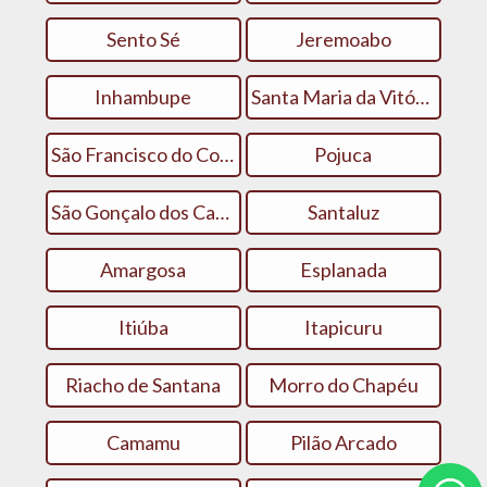
Sento Sé
Jeremoabo
Inhambupe
Santa Maria da Vitória
São Francisco do Conde
Pojuca
São Gonçalo dos Campos
Santaluz
Amargosa
Esplanada
Itiúba
Itapicuru
Riacho de Santana
Morro do Chapéu
Camamu
Pilão Arcado