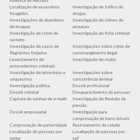
indébita de veículos
Localização de assassinos
Investigação de tráfico de
foragidos
drogas
Investigações de abandono
Investigação de crimes de
de incapaz
ameaças
Investigação de crime de
Investigação de ficha criminal
racismo
Investigação de casos de
Investigações sobre crime de
flagrantes forjados
constrangimento ilegal
Levantamento de
Investigação de roubo
antecedentes criminais
Investigação de latrocínios e
Investigações sobre
sequestros
concorrência desleal
Investigação política
Dossiê profissional
Dossiê criminal
Desaparecimento de pessoas
Captura de senhas de e-mails
Investigação de Revisão de
pensão
Dossiê empresarial
Investigação para
comprovação de bens móveis
Comprovação de paternidade
Rastreamento de celular
Localização de pessoas por
Localização de pessoas por
nome
cpf