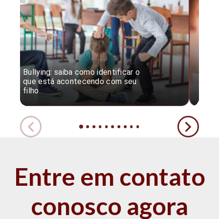
Bullying: saiba como identificar o
Desc
que está acontecendo com seu
desv
filho
expe
Entre em contato
conosco agora