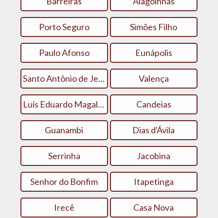
Barreiras
Alagoinhas
Porto Seguro
Simões Filho
Paulo Afonso
Eunápolis
Santo Antônio de Jesus
Valença
Luís Eduardo Magalhães
Candeias
Guanambi
Dias d'Ávila
Serrinha
Jacobina
Senhor do Bonfim
Itapetinga
Irecê
Casa Nova