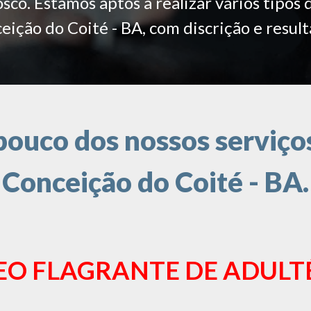
co. Estamos aptos a realizar vários tipos 
eição do Coité - BA, com discrição e result
ouco dos nossos serviços
Conceição do Coité - BA.
EO FLAGRANTE DE ADULT