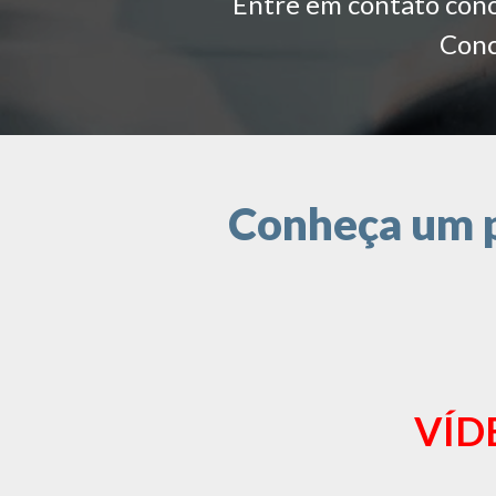
Entre em contato conos
Conc
Conheça um p
VÍD