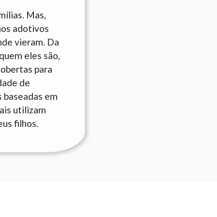
ílias. Mas,
hos adotivos
nde vieram. Da
quem eles são,
cobertas para
idade de
is baseadas em
is utilizam
us filhos.