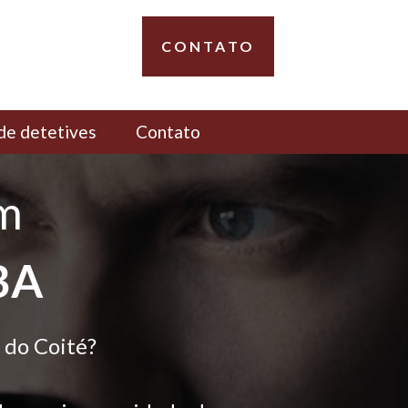
CONTATO
de detetives
Contato
em
 BA
 do Coité?