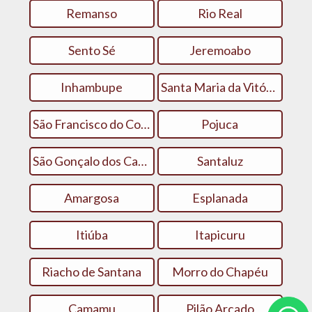
Remanso
Rio Real
Sento Sé
Jeremoabo
Inhambupe
Santa Maria da Vitória
São Francisco do Conde
Pojuca
São Gonçalo dos Campos
Santaluz
Amargosa
Esplanada
Itiúba
Itapicuru
Riacho de Santana
Morro do Chapéu
Camamu
Pilão Arcado