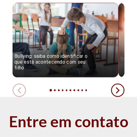
Bullying: saiba como identificar o
Desc
que está acontecendo com seu
desv
filho
expe
Entre em contato