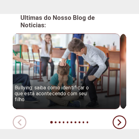
Ultimas do Nosso Blog de
Noticias:
Bullying: saiba como identificar o
Desc
que está acontecendo com seu
desv
filho
expe