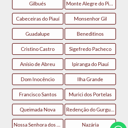
Gilbués
Monte Alegre do Piauí
Cabeceiras do Piauí
Monsenhor Gil
Guadalupe
Beneditinos
Cristino Castro
Sigefredo Pacheco
Anísio de Abreu
Ipiranga do Piauí
Dom Inocêncio
Ilha Grande
Francisco Santos
Murici dos Portelas
Queimada Nova
Redenção do Gurgueia
Nossa Senhora dos Remédios
Nazária