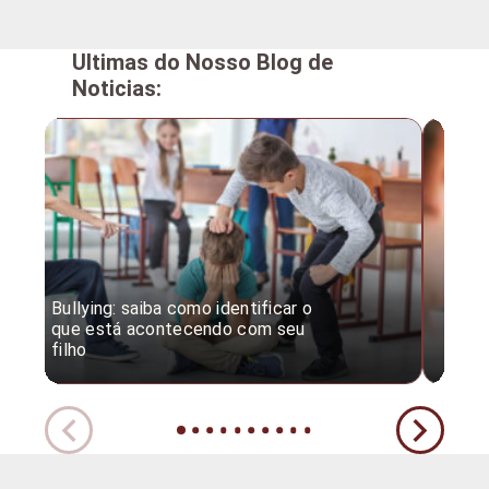
Ultimas do Nosso Blog de
Noticias:
Bullying: saiba como identificar o
Desc
que está acontecendo com seu
desv
filho
expe