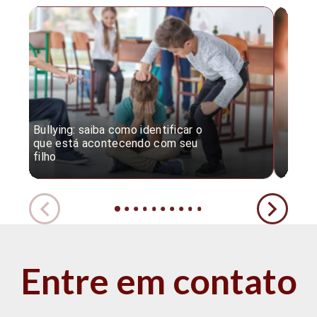
Bullying: saiba como identificar o
Desc
que está acontecendo com seu
desv
filho
expe
Entre em contato