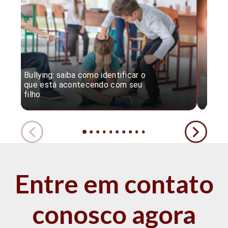
Bullying: saiba como identificar o
Desc
que está acontecendo com seu
desv
filho
expe
Entre em contato
conosco agora