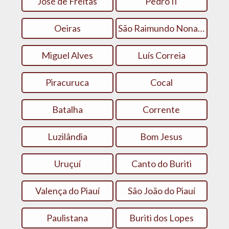
José de Freitas
Pedro II
Oeiras
São Raimundo Nonato
Miguel Alves
Luís Correia
Piracuruca
Cocal
Batalha
Corrente
Luzilândia
Bom Jesus
Uruçuí
Canto do Buriti
Valença do Piauí
São João do Piauí
Paulistana
Buriti dos Lopes