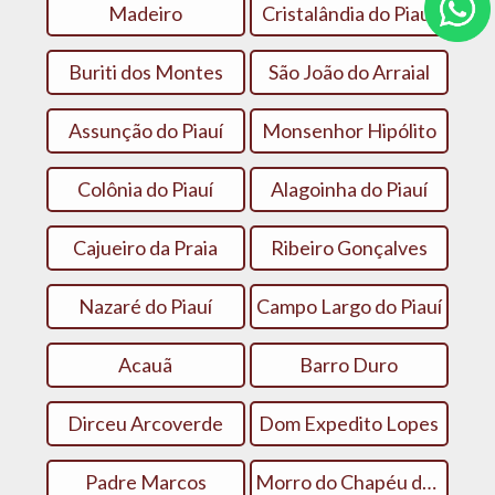
Madeiro
Cristalândia do Piauí
Buriti dos Montes
São João do Arraial
Assunção do Piauí
Monsenhor Hipólito
Colônia do Piauí
Alagoinha do Piauí
Cajueiro da Praia
Ribeiro Gonçalves
Nazaré do Piauí
Campo Largo do Piauí
Acauã
Barro Duro
Dirceu Arcoverde
Dom Expedito Lopes
Padre Marcos
Morro do Chapéu do Piauí