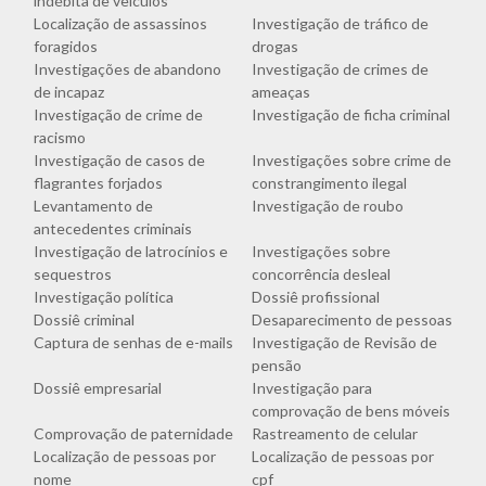
indébita de veículos
Localização de assassinos
Investigação de tráfico de
foragidos
drogas
Investigações de abandono
Investigação de crimes de
de incapaz
ameaças
Investigação de crime de
Investigação de ficha criminal
racismo
Investigação de casos de
Investigações sobre crime de
flagrantes forjados
constrangimento ilegal
Levantamento de
Investigação de roubo
antecedentes criminais
Investigação de latrocínios e
Investigações sobre
sequestros
concorrência desleal
Investigação política
Dossiê profissional
Dossiê criminal
Desaparecimento de pessoas
Captura de senhas de e-mails
Investigação de Revisão de
pensão
Dossiê empresarial
Investigação para
comprovação de bens móveis
Comprovação de paternidade
Rastreamento de celular
Localização de pessoas por
Localização de pessoas por
nome
cpf