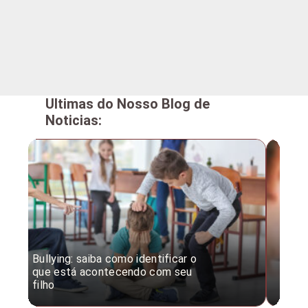
Ultimas do Nosso Blog de
Noticias:
Bullying: saiba como identificar o
Desc
que está acontecendo com seu
desv
filho
expe