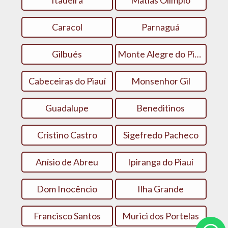
Itaueira
Matias Olímpio
Caracol
Parnaguá
Gilbués
Monte Alegre do Piauí
Cabeceiras do Piauí
Monsenhor Gil
Guadalupe
Beneditinos
Cristino Castro
Sigefredo Pacheco
Anísio de Abreu
Ipiranga do Piauí
Dom Inocêncio
Ilha Grande
Francisco Santos
Murici dos Portelas