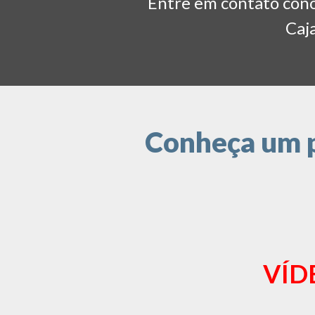
Entre em contato conos
Caja
Conheça um p
VÍD