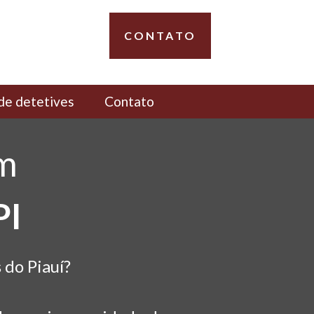
CONTATO
de detetives
Contato
em
PI
 do Piauí?