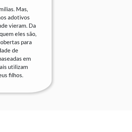
ílias. Mas,
hos adotivos
nde vieram. Da
quem eles são,
cobertas para
idade de
s baseadas em
is utilizam
us filhos.