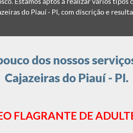
co. Estamos aptos a realizar vários tipos 
zeiras do Piauí - PI, com discrição e result
ouco dos nossos serviços
Cajazeiras do Piauí - PI.
EO FLAGRANTE DE ADULT