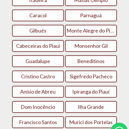
Itaueira
Matias Olímpio
Caracol
Parnaguá
Gilbués
Monte Alegre do Piauí
Cabeceiras do Piauí
Monsenhor Gil
Guadalupe
Beneditinos
Cristino Castro
Sigefredo Pacheco
Anísio de Abreu
Ipiranga do Piauí
Dom Inocêncio
Ilha Grande
Francisco Santos
Murici dos Portelas