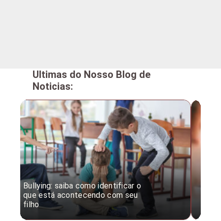
Ultimas do Nosso Blog de
Noticias:
Bullying: saiba como identificar o
Desc
que está acontecendo com seu
desv
filho
expe