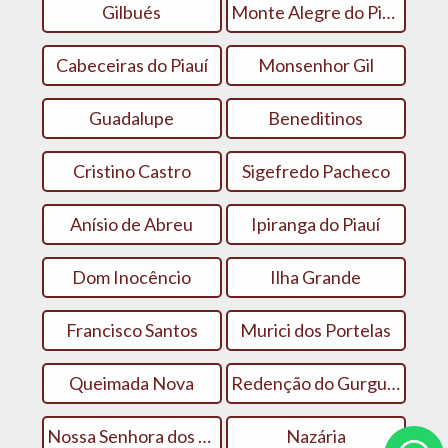
Gilbués
Monte Alegre do Piauí
Cabeceiras do Piauí
Monsenhor Gil
Guadalupe
Beneditinos
Cristino Castro
Sigefredo Pacheco
Anísio de Abreu
Ipiranga do Piauí
Dom Inocêncio
Ilha Grande
Francisco Santos
Murici dos Portelas
Queimada Nova
Redenção do Gurgueia
Nossa Senhora dos Remédios
Nazária