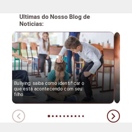
Ultimas do Nosso Blog de
Noticias:
Bullying: saiba como identificar o
Desc
que está acontecendo com seu
desv
filho
expe