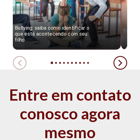
Bullying: saiba como identificar o
Desc
que está acontecendo com seu
desv
filho
expe
Entre em contato
conosco agora
mesmo