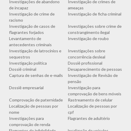
Investigações de abandono
Investigação de crimes de
de incapaz
ameaças
Investigação de crime de
Investigação de ficha criminal
racismo
Investigação de casos de
Investigações sobre crime de
flagrantes forjados
constrangimento ilegal
Levantamento de
Investigação de roubo
antecedentes criminais
Investigação de latrocínios e
Investigações sobre
sequestros
concorrência desleal
Investigação política
Dossiê profissional
Dossiê criminal
Desaparecimento de pessoas
Captura de senhas de e-mails
Investigação de Revisão de
pensão
Dossiê empresarial
Investigação para
comprovação de bens móveis
Comprovação de paternidade
Rastreamento de celular
Localização de pessoas por
Localização de pessoas por
nome
cpf
Investigações para
Flagrantes de adultério
comprovação de renda
Flagrantes de infidelidade
localização de veículos