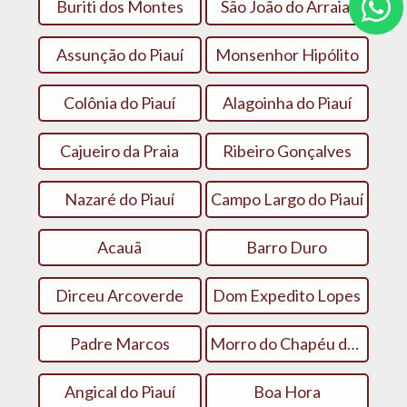
Buriti dos Montes
São João do Arraial
Assunção do Piauí
Monsenhor Hipólito
Colônia do Piauí
Alagoinha do Piauí
Cajueiro da Praia
Ribeiro Gonçalves
Nazaré do Piauí
Campo Largo do Piauí
Acauã
Barro Duro
Dirceu Arcoverde
Dom Expedito Lopes
Padre Marcos
Morro do Chapéu do Piauí
Angical do Piauí
Boa Hora