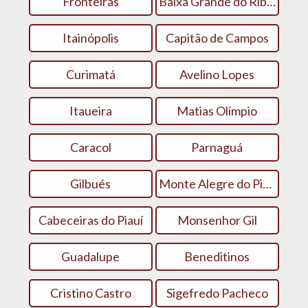
Fronteiras
Baixa Grande do Ribeiro
Itainópolis
Capitão de Campos
Curimatá
Avelino Lopes
Itaueira
Matias Olímpio
Caracol
Parnaguá
Gilbués
Monte Alegre do Piauí
Cabeceiras do Piauí
Monsenhor Gil
Guadalupe
Beneditinos
Cristino Castro
Sigefredo Pacheco