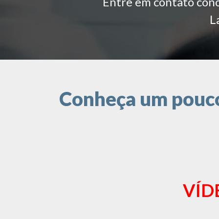
Entre em contato conos
L
Conheça um pouco 
VÍD