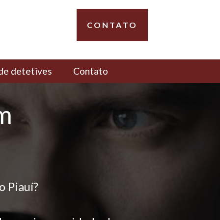
CONTATO
de detetives
Contato
em
o Piauí?