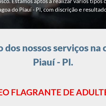
co. Estamos aptos a realizar vários tipos 
agoa do Piauí - PI, com discrição e resultado
dos nossos serviços na 
Piauí - PI.
EO FLAGRANTE DE ADULT