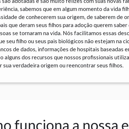
 são adotadas e são muito felizes com suas novas fam
eriência, sabemos que em algum momento da vida fil
sidade de conhecerem sua origem, de saberem de o
is que deram seus filhos para adoção querem saber 
soas se tornaram na vida. Nós facilitamos essas des
e seu filho ou seus pais biológicos não estejam na c
Bancos de dados, informações de hospitais baseadas 
 alguns dos recursos que nossos profissionais utiliz
 sua verdadeira origem ou reencontrar seus filhos.
 funciona a nossa 