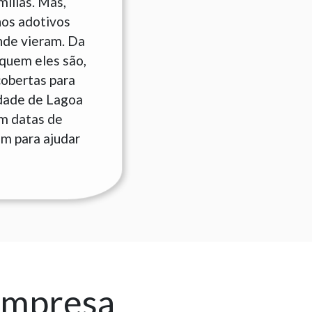
ílias. Mas,
hos adotivos
nde vieram. Da
quem eles são,
cobertas para
idade de Lagoa
em datas de
am para ajudar
empresa