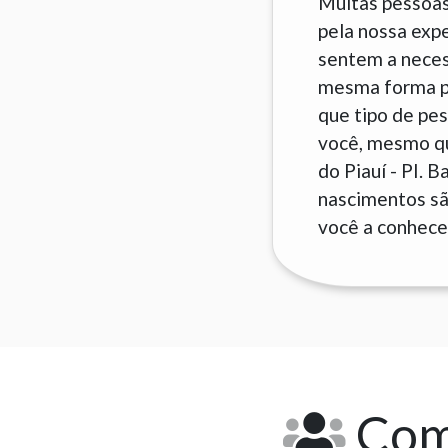
Muitas pessoas
pela nossa exp
sentem a neces
mesma forma pa
que tipo de pes
você, mesmo qu
do Piauí - PI. 
nascimentos são
você a conhecer
Como