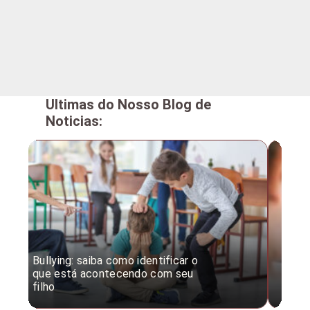
Ultimas do Nosso Blog de
Noticias:
Bullying: saiba como identificar o
Desc
que está acontecendo com seu
desv
filho
expe