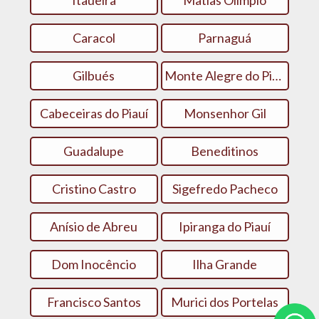
Itaueira
Matias Olímpio
Caracol
Parnaguá
Gilbués
Monte Alegre do Piauí
Cabeceiras do Piauí
Monsenhor Gil
Guadalupe
Beneditinos
Cristino Castro
Sigefredo Pacheco
Anísio de Abreu
Ipiranga do Piauí
Dom Inocêncio
Ilha Grande
Francisco Santos
Murici dos Portelas