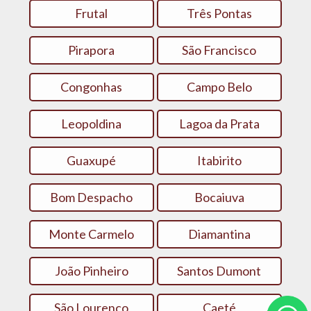
Frutal
Três Pontas
Pirapora
São Francisco
Congonhas
Campo Belo
Leopoldina
Lagoa da Prata
Guaxupé
Itabirito
Bom Despacho
Bocaiuva
Monte Carmelo
Diamantina‎
João Pinheiro
Santos Dumont
São Lourenço
Caeté