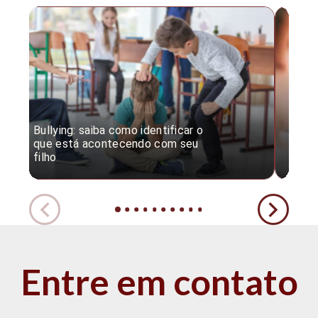
Bullying: saiba como identificar o
Desc
que está acontecendo com seu
desv
filho
expe
Entre em contato