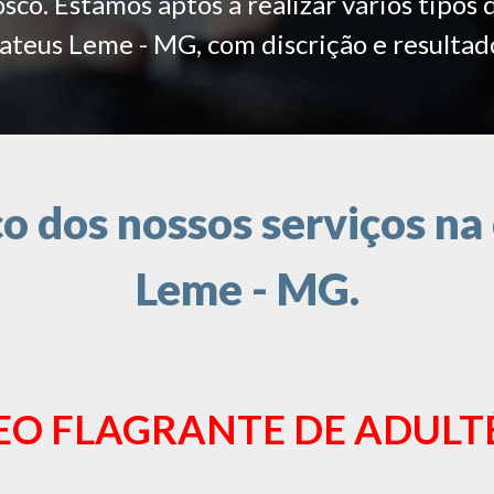
co. Estamos aptos a realizar vários tipos 
teus Leme - MG, com discrição e resultad
 dos nossos serviços na
Leme - MG.
EO FLAGRANTE DE ADULT