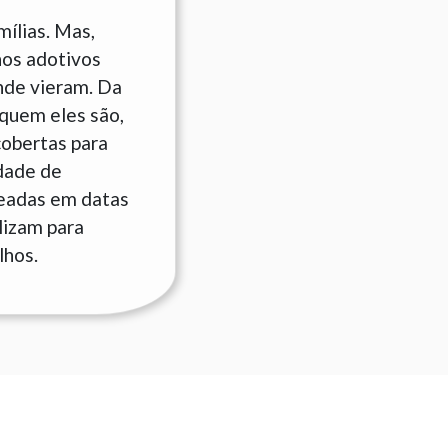
ílias. Mas,
hos adotivos
nde vieram. Da
quem eles são,
cobertas para
idade de
seadas em datas
lizam para
lhos.