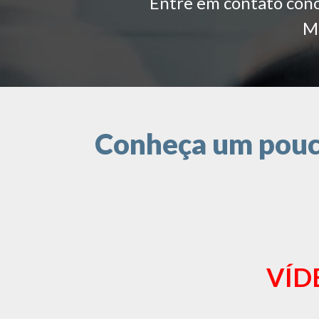
Entre em contato conos
Ma
Conheça um pouco
VÍD