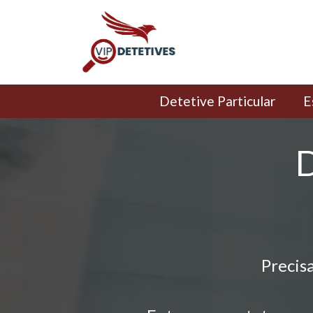
Detetive Particular
E
D
Precis