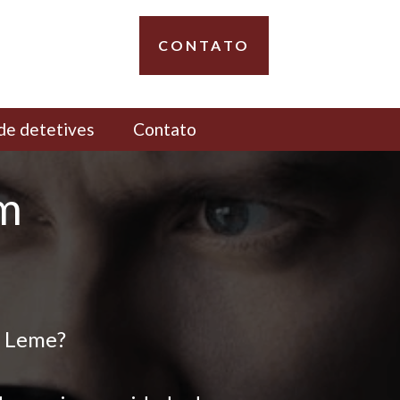
CONTATO
de detetives
Contato
em
s Leme?