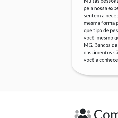
Muitas pessoas
pela nossa exp
sentem a neces
mesma forma pa
que tipo de pes
você, mesmo que
MG. Bancos de 
nascimentos são
você a conhecer
Como