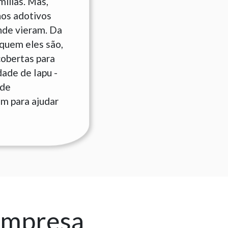
ílias. Mas,
hos adotivos
nde vieram. Da
quem eles são,
cobertas para
dade de Iapu -
 de
am para ajudar
empresa