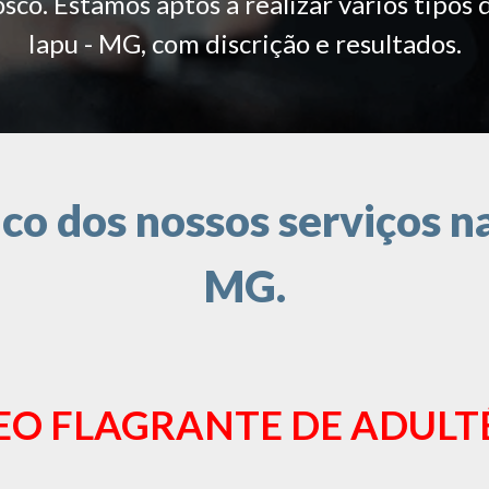
co. Estamos aptos a realizar vários tipos 
Iapu - MG, com discrição e resultados.
o dos nossos serviços na 
MG.
EO FLAGRANTE DE ADULT