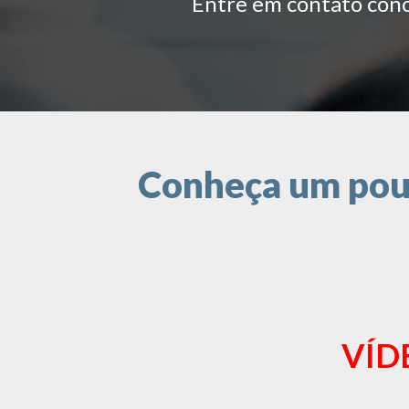
Entre em contato conos
Conheça um pouc
VÍD