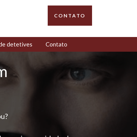
CONTATO
de detetives
Contato
em
pu?