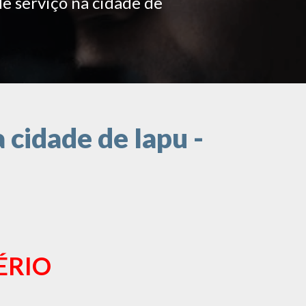
de serviço na cidade de
cidade de Iapu -
ÉRIO