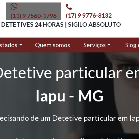
(17) 9 9776-8132
(11) 9 7560-1796
DETETIVES 24 HORAS | SIGILO ABSOLUTO
stados
Quem somos
Serviços
Blog 
etetive particular 
Iapu - MG
ecisando de um Detetive particular em Ia