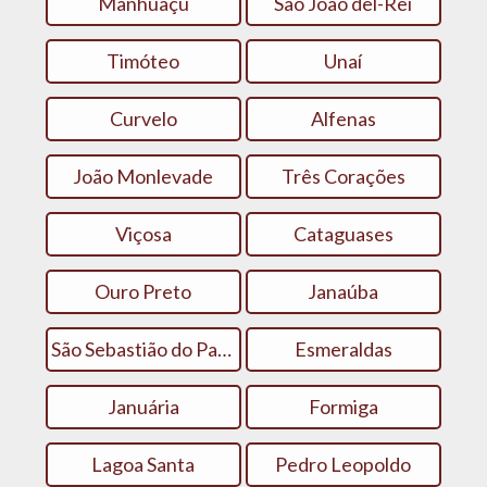
Manhuaçu
São João del-Rei
Timóteo
Unaí
Curvelo
Alfenas
João Monlevade
Três Corações
Viçosa
Cataguases
Ouro Preto
Janaúba
São Sebastião do Paraíso
Esmeraldas
Januária
Formiga
Lagoa Santa
Pedro Leopoldo