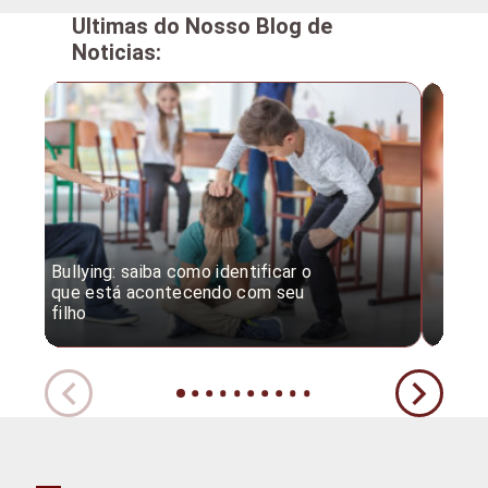
Ultimas do Nosso Blog de
Noticias:
Bullying: saiba como identificar o
Desc
que está acontecendo com seu
desv
filho
expe