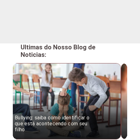
Ultimas do Nosso Blog de
Noticias:
Bullying: saiba como identificar o
Desc
que está acontecendo com seu
desv
filho
expe