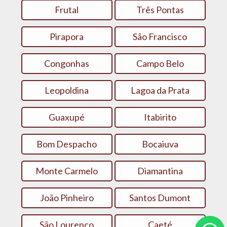
Frutal
Três Pontas
Pirapora
São Francisco
Congonhas
Campo Belo
Leopoldina
Lagoa da Prata
Guaxupé
Itabirito
Bom Despacho
Bocaiuva
Monte Carmelo
Diamantina‎
João Pinheiro
Santos Dumont
São Lourenço
Caeté