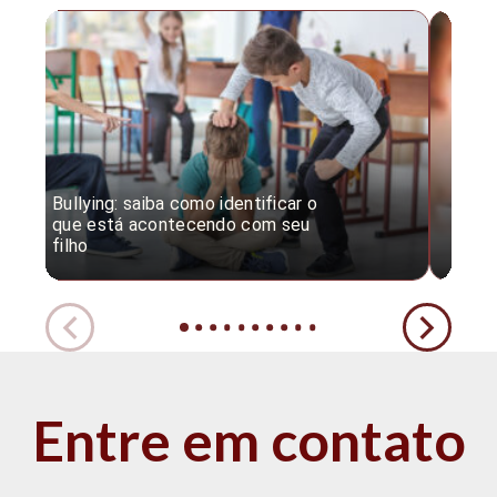
Bullying: saiba como identificar o
Desc
que está acontecendo com seu
desv
filho
expe
Entre em contato