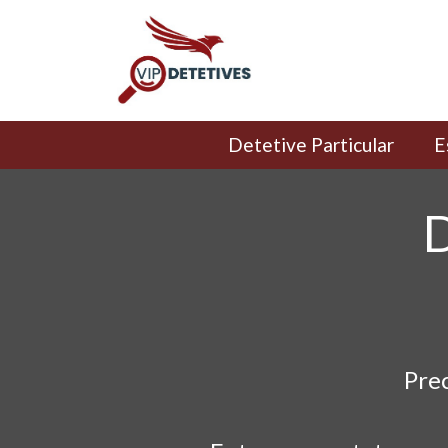
Detetive Particular
E
D
Pre