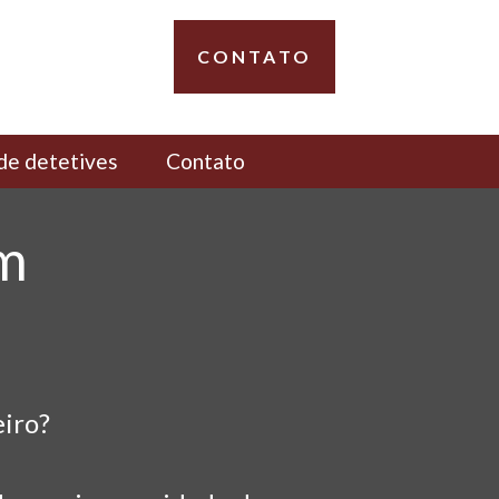
CONTATO
de detetives
Contato
em
iro?