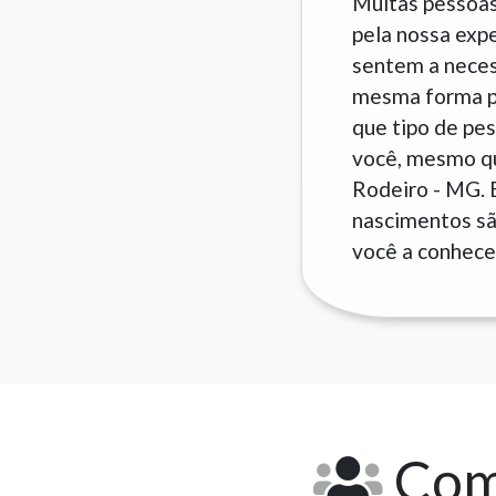
Muitas pessoas
pela nossa exp
sentem a neces
mesma forma pa
que tipo de pes
você, mesmo que
Rodeiro - MG. 
nascimentos são
você a conhecer
Como