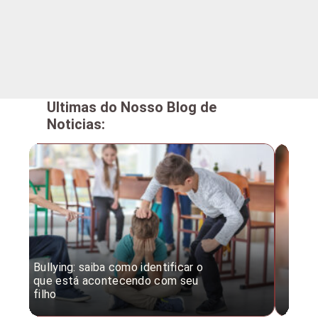
Ultimas do Nosso Blog de
Noticias:
Bullying: saiba como identificar o
Desc
que está acontecendo com seu
desv
filho
expe