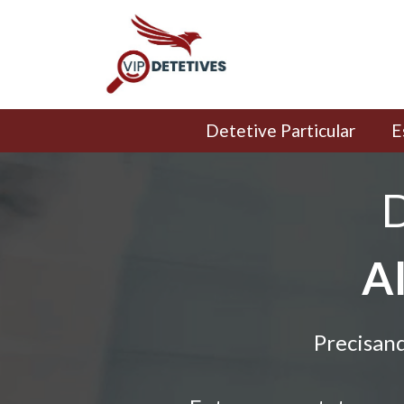
Detetive Particular
E
D
A
Precisan