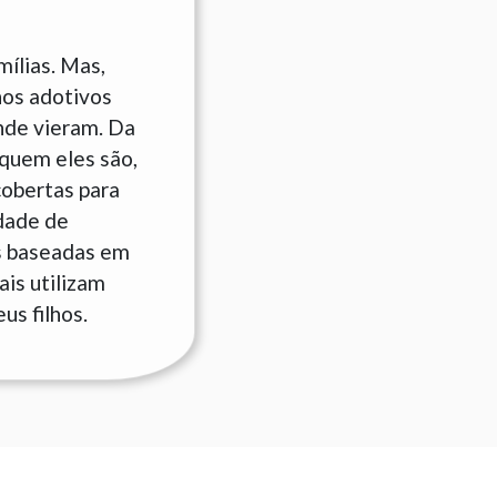
ílias. Mas,
hos adotivos
nde vieram. Da
quem eles são,
cobertas para
idade de
s baseadas em
is utilizam
us filhos.