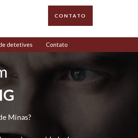
CONTATO
de detetives
Contato
em
MG
de Minas?