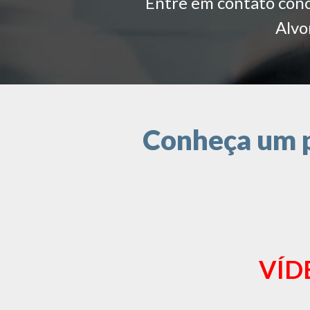
Entre em contato conos
Alvo
Conheça um p
VÍD