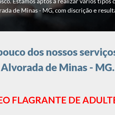
co. Estamos aptos a realizar vários tipos 
rada de Minas - MG, com discrição e result
ouco dos nossos serviços
Alvorada de Minas - MG.
EO FLAGRANTE DE ADULT