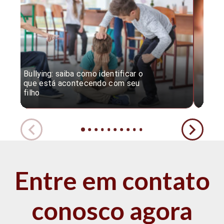
Bullying: saiba como identificar o
Desc
que está acontecendo com seu
desv
filho
expe
Entre em contato
conosco agora