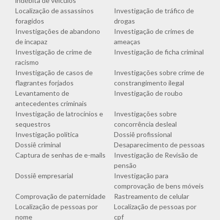
indébita de veículos
Localização de assassinos
Investigação de tráfico de
foragidos
drogas
Investigações de abandono
Investigação de crimes de
de incapaz
ameaças
Investigação de crime de
Investigação de ficha criminal
racismo
Investigação de casos de
Investigações sobre crime de
flagrantes forjados
constrangimento ilegal
Levantamento de
Investigação de roubo
antecedentes criminais
Investigação de latrocínios e
Investigações sobre
sequestros
concorrência desleal
Investigação política
Dossiê profissional
Dossiê criminal
Desaparecimento de pessoas
Captura de senhas de e-mails
Investigação de Revisão de
pensão
Dossiê empresarial
Investigação para
comprovação de bens móveis
Comprovação de paternidade
Rastreamento de celular
Localização de pessoas por
Localização de pessoas por
nome
cpf