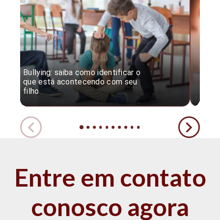
Bullying: saiba como identificar o
Desc
que está acontecendo com seu
desv
filho
expe
Entre em contato
conosco agora