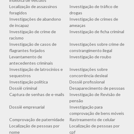
indébita de veículos
Localização de assassinos
Investigação de tráfico de
foragidos
drogas
Investigações de abandono
Investigação de crimes de
de incapaz
ameaças
Investigação de crime de
Investigação de ficha criminal
racismo
Investigação de casos de
Investigações sobre crime de
flagrantes forjados
constrangimento ilegal
Levantamento de
Investigação de roubo
antecedentes criminais
Investigação de latrocínios e
Investigações sobre
sequestros
concorrência desleal
Investigação política
Dossiê profissional
Dossiê criminal
Desaparecimento de pessoas
Captura de senhas de e-mails
Investigação de Revisão de
pensão
Dossiê empresarial
Investigação para
comprovação de bens móveis
Comprovação de paternidade
Rastreamento de celular
Localização de pessoas por
Localização de pessoas por
nome
cpf