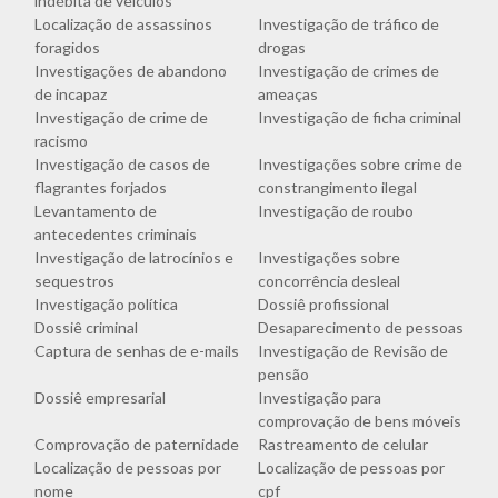
indébita de veículos
Localização de assassinos
Investigação de tráfico de
foragidos
drogas
Investigações de abandono
Investigação de crimes de
de incapaz
ameaças
Investigação de crime de
Investigação de ficha criminal
racismo
Investigação de casos de
Investigações sobre crime de
flagrantes forjados
constrangimento ilegal
Levantamento de
Investigação de roubo
antecedentes criminais
Investigação de latrocínios e
Investigações sobre
sequestros
concorrência desleal
Investigação política
Dossiê profissional
Dossiê criminal
Desaparecimento de pessoas
Captura de senhas de e-mails
Investigação de Revisão de
pensão
Dossiê empresarial
Investigação para
comprovação de bens móveis
Comprovação de paternidade
Rastreamento de celular
Localização de pessoas por
Localização de pessoas por
nome
cpf