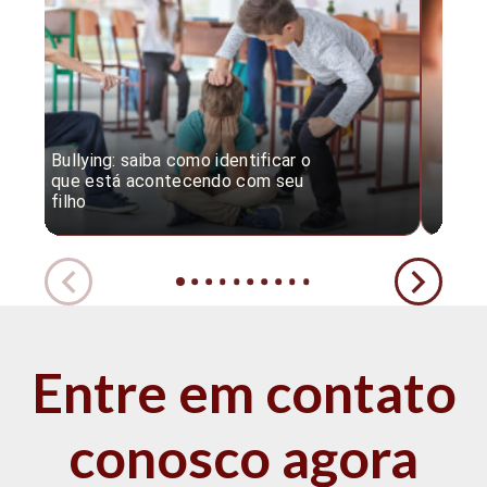
Bullying: saiba como identificar o
Desc
que está acontecendo com seu
desv
filho
expe
Entre em contato
conosco agora