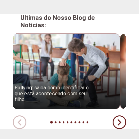
Ultimas do Nosso Blog de
Noticias:
Bullying: saiba como identificar o
Desc
que está acontecendo com seu
desv
filho
expe