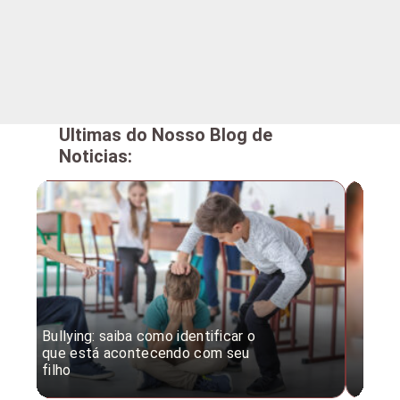
Ultimas do Nosso Blog de
Noticias:
Bullying: saiba como identificar o
Desc
que está acontecendo com seu
desv
filho
expe