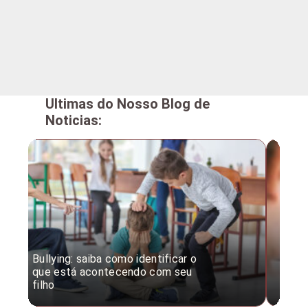
Ultimas do Nosso Blog de
Noticias:
Bullying: saiba como identificar o
Desc
que está acontecendo com seu
desv
filho
expe