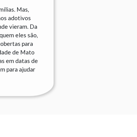
ílias. Mas,
hos adotivos
nde vieram. Da
quem eles são,
cobertas para
idade de Mato
as em datas de
am para ajudar