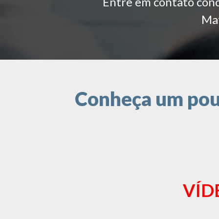
Entre em contato conos
Mat
Conheça um pouc
VÍD