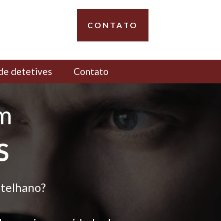
CONTATO
de detetives
Contato
em
S
stelhano?