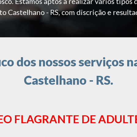
co. Estamos aptos a realizar vários tipos 
o Castelhano - RS, com discrição e resulta
o dos nossos serviços n
Castelhano - RS.
EO FLAGRANTE DE ADULT