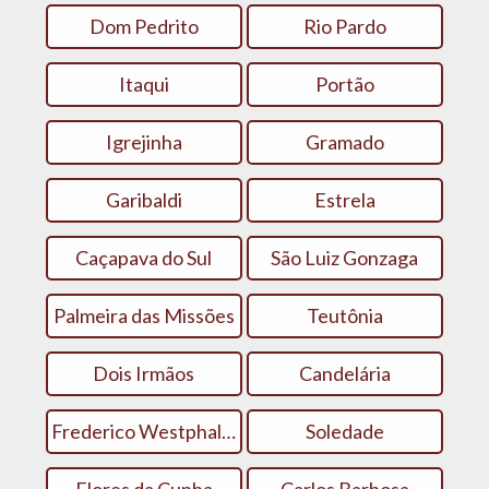
Dom Pedrito
Rio Pardo
Itaqui
Portão
Igrejinha
Gramado
Garibaldi
Estrela
Caçapava do Sul
São Luiz Gonzaga
Palmeira das Missões
Teutônia
Dois Irmãos
Candelária
Frederico Westphalen
Soledade
Flores da Cunha
Carlos Barbosa