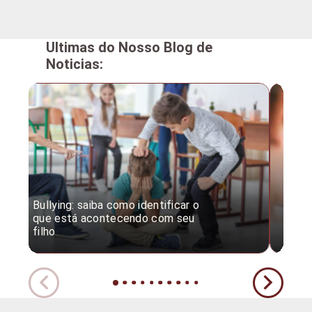
Ultimas do Nosso Blog de
Noticias:
Bullying: saiba como identificar o
Desc
que está acontecendo com seu
desv
filho
expe