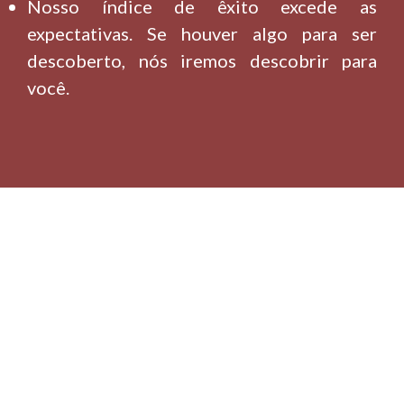
Nosso índice de êxito excede as
expectativas. Se houver algo para ser
descoberto, nós iremos descobrir para
você.
Portanto, se você está na
cidade de Mato Leitão -
RS e está atravessando
algum tipo de problema
em sua vida que precisa