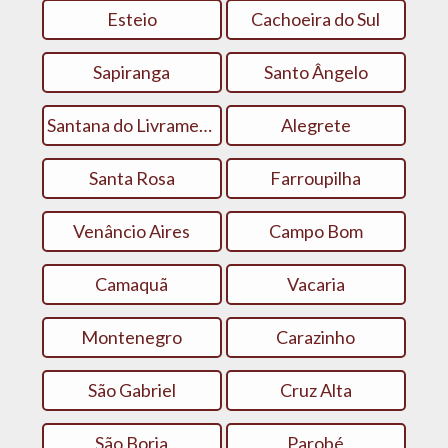
Esteio
Cachoeira do Sul
Sapiranga
Santo Ângelo
Santana do Livramento
Alegrete
Santa Rosa
Farroupilha
Venâncio Aires
Campo Bom
Camaquã
Vacaria
Montenegro
Carazinho
São Gabriel
Cruz Alta
São Borja
Parobé