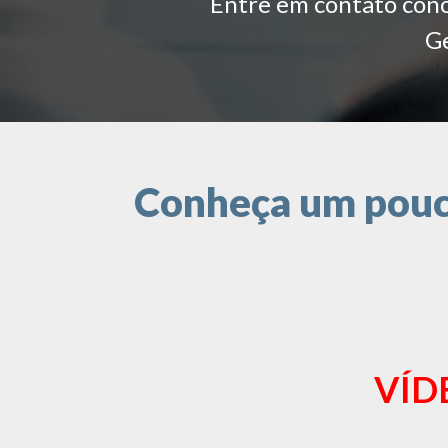
Entre em contato conos
Ge
Conheça um pouco
VÍD