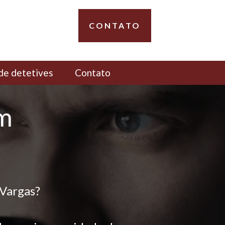
CONTATO
de detetives
Contato
em
 Vargas?