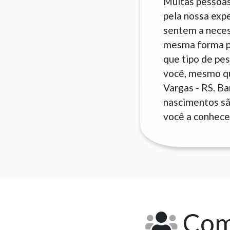
Muitas pessoas
pela nossa exp
sentem a neces
mesma forma pa
que tipo de pes
você, mesmo que
Vargas - RS. B
nascimentos são
você a conhecer
Como