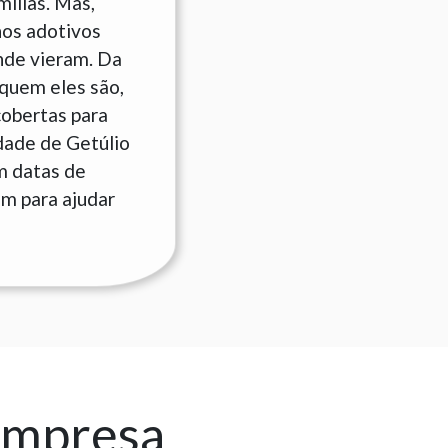
ílias. Mas,
hos adotivos
nde vieram. Da
quem eles são,
cobertas para
idade de Getúlio
m datas de
am para ajudar
empresa