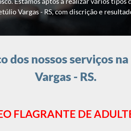
co. Estamos aptos a realizar vários tipos 
túlio Vargas - RS, com discrição e resultad
 dos nossos serviços na 
Vargas - RS.
EO FLAGRANTE DE ADULT