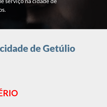
de serviço na cidade de
os.
cidade de Getúlio
ÉRIO