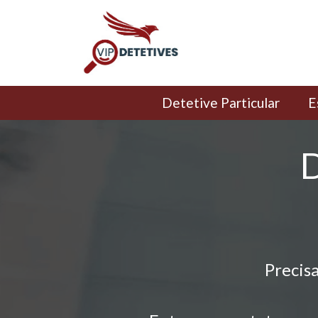
Detetive Particular
E
D
Precis