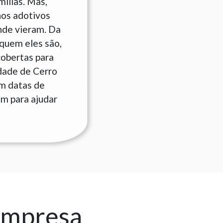
ílias. Mas,
hos adotivos
nde vieram. Da
quem eles são,
cobertas para
idade de Cerro
em datas de
am para ajudar
empresa