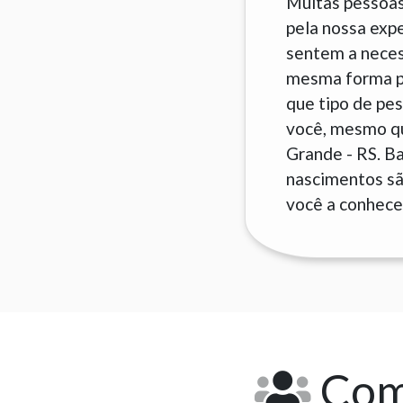
Muitas pessoas
pela nossa exp
sentem a neces
mesma forma pa
que tipo de pes
você, mesmo que
Grande - RS. B
nascimentos são
você a conhecer
Como