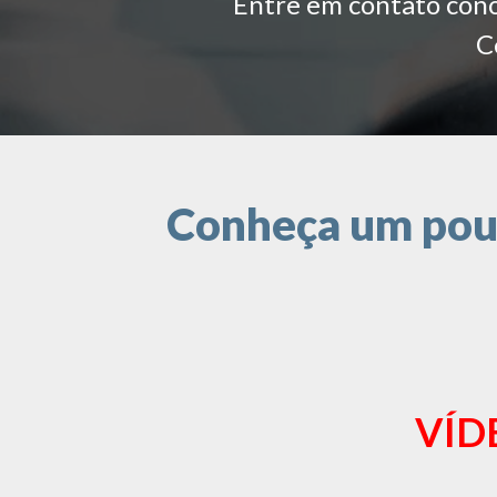
Entre em contato conos
C
Conheça um pouc
VÍD