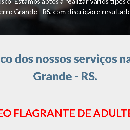
co. Estamos aptos a realizar vários tipos 
erro Grande - RS, com discrição e resultado
o dos nossos serviços na
Grande - RS.
EO FLAGRANTE DE ADULT