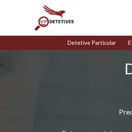
Detetive Particular
E
D
Pre