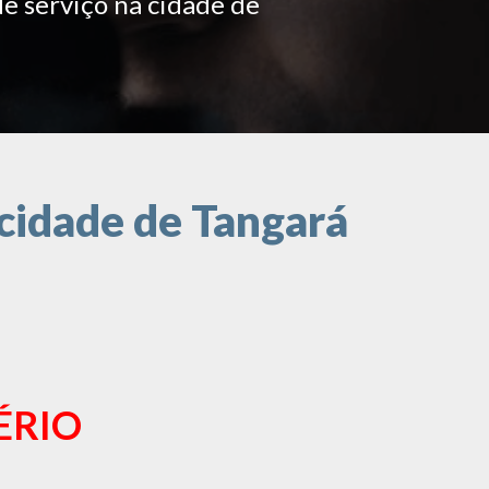
de serviço na cidade de
cidade de Tangará
ÉRIO