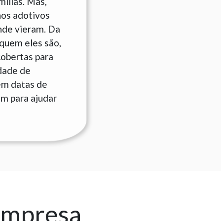
ílias. Mas,
hos adotivos
nde vieram. Da
quem eles são,
cobertas para
idade de
em datas de
am para ajudar
empresa