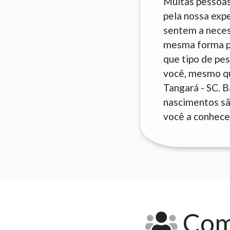
Muitas pessoas
pela nossa exp
sentem a neces
mesma forma pa
que tipo de pes
você, mesmo que
Tangará - SC. 
nascimentos são
você a conhecer
Como