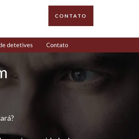
CONTATO
de detetives
Contato
em
ará?