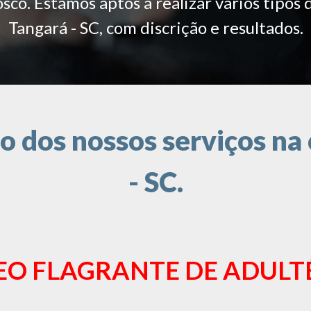
co. Estamos aptos a realizar vários tipos 
Tangará - SC, com discrição e resultados.
 dos nossos serviços na 
- SC.
EO FLAGRANTE DE ADULT