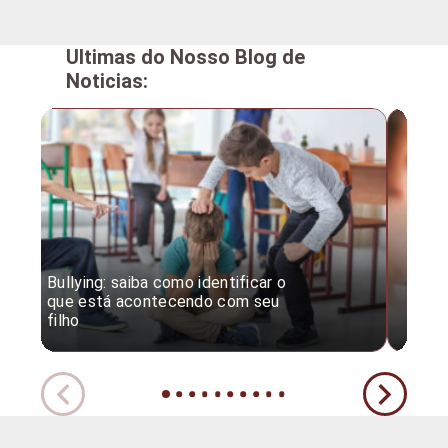
Ultimas do Nosso Blog de
Noticias:
Bullying: saiba como identificar o
Desc
que está acontecendo com seu
desv
filho
expe