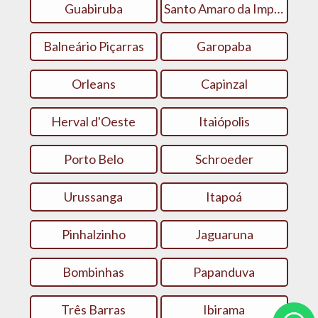
Guabiruba
Santo Amaro da Imperatriz
Balneário Piçarras
Garopaba
Orleans
Capinzal
Herval d'Oeste
Itaiópolis
Porto Belo
Schroeder
Urussanga
Itapoá
Pinhalzinho
Jaguaruna
Bombinhas
Papanduva
Três Barras
Ibirama