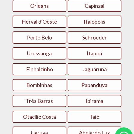
Orleans
Capinzal
Herval d'Oeste
Itaiópolis
Porto Belo
Schroeder
Urussanga
Itapoá
Pinhalzinho
Jaguaruna
Bombinhas
Papanduva
Três Barras
Ibirama
Otacílio Costa
Taió
Garuva
Abelardo Luz