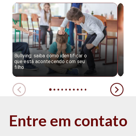
Bullying: saiba como identificar o
Desc
que está acontecendo com seu
desv
filho
expe
Entre em contato