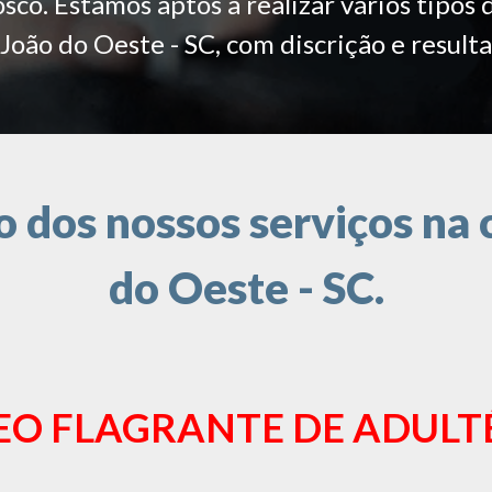
co. Estamos aptos a realizar vários tipos 
João do Oeste - SC, com discrição e result
dos nossos serviços na 
do Oeste - SC.
EO FLAGRANTE DE ADULT