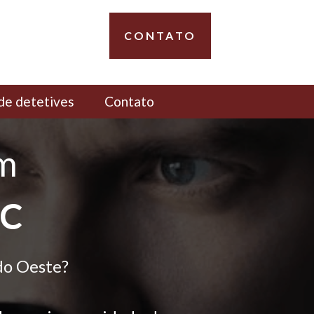
CONTATO
de detetives
Contato
em
SC
do Oeste?