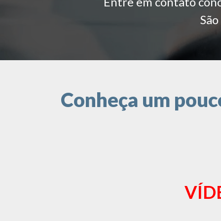
Entre em contato conos
São 
Conheça um pouco 
VÍD