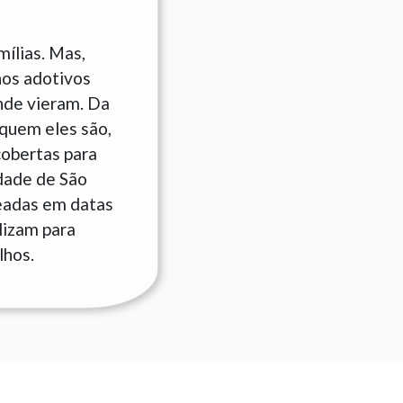
ílias. Mas,
hos adotivos
nde vieram. Da
quem eles são,
cobertas para
idade de São
seadas em datas
lizam para
lhos.