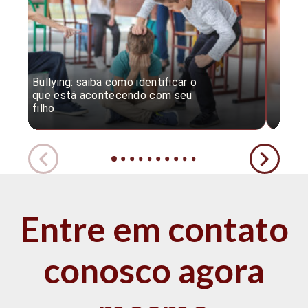
Bullying: saiba como identificar o
Desc
que está acontecendo com seu
desv
filho
expe
Entre em contato
conosco agora