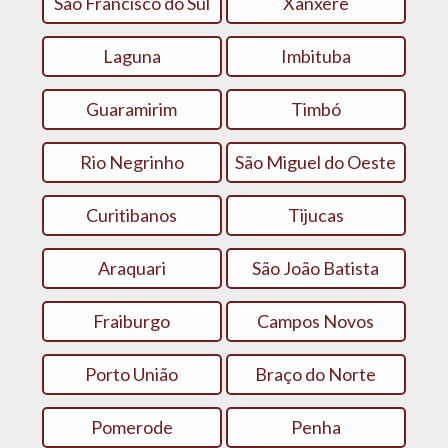
São Francisco do Sul
Xanxerê
Laguna
Imbituba
Guaramirim
Timbó
Rio Negrinho
São Miguel do Oeste
Curitibanos
Tijucas
Araquari
São João Batista
Fraiburgo
Campos Novos
Porto União
Braço do Norte
Pomerode
Penha