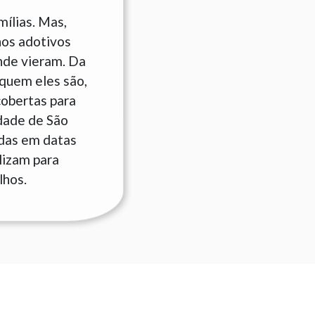
ílias. Mas,
hos adotivos
nde vieram. Da
quem eles são,
cobertas para
idade de São
adas em datas
lizam para
lhos.