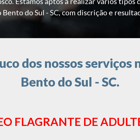
co. Estamos aptos a realizar vários tipos 
 Bento do Sul - SC, com discrição e resulta
co dos nossos serviços n
Bento do Sul - SC.
EO FLAGRANTE DE ADULT