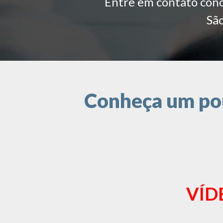
Entre em contato conos
São
Conheça um pou
VÍD