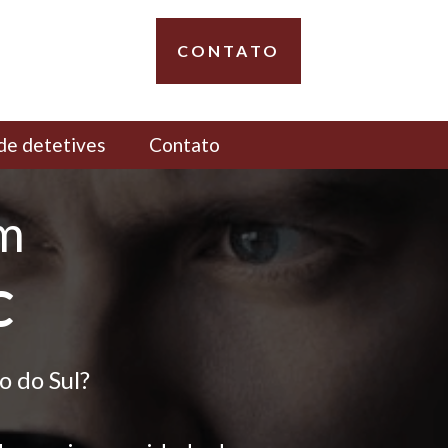
CONTATO
de detetives
Contato
em
C
o do Sul?